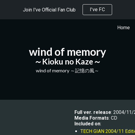
I've FC
Join I've Official Fan Club
ip to main content
Skip to navigat
Home
wind of memory
～Kioku no Kaze～
wind of memory ～記憶の風～
Full ver. release
: 200
4/11/
Media Formats
: CD
Included on
:
TECH GIAN 2004/11 Editi