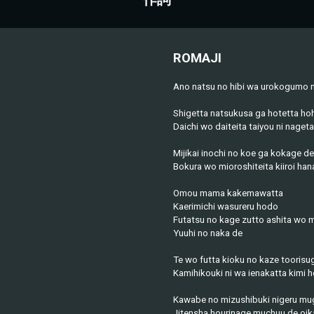
ROMAJI
Ano natsu no hibi wa urokogumo
Shigetta natsukusa ga hotetta ho
Daichi wo daiteita taiyou ni nageta
Mijikai inochi no koe ga kokage de 
Bokura wo mioroshiteita kiiroi ha
Omou mama kakemawatta
Kaerimichi wasureru hodo
Futatsu no kage zutto ashita wo m
Yuuhi no naka de
Te wo futta kioku no kaze toorisu
Kamihikouki ni wa ienakatta kimi 
Kawabe no mizushibuki nigeru mu
Jitensha hourinage muchuu de oik