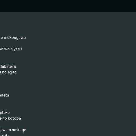
 no mukougawa
ho wo hiyasu
hibiiteiru
na no egao
iteta
giteku
he no kotoba
giwara no kage
aketa