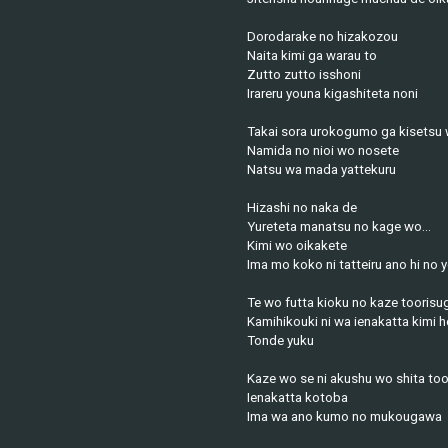
Dorodarake no hizakozou
Naita kimi ga warau to
Zutto zutto isshoni
Irareru youna kigashiteta noni
Takai sora urokogumo ga kisetsu
Namida no nioi wo nosete
Natsu wa mada yattekuru
Hizashi no naka de
Yureteta manatsu no kage wo...
Kimi wo oikakete
Ima mo koko ni tatteiru ano hi no y
Te wo futta kioku no kaze toorisu
Kamihikouki ni wa ienakatta kimi 
Tonde yuku
Kaze wo se ni akushu wo shita tooi
Ienakatta kotoba
Ima wa ano kumo no mukougawa