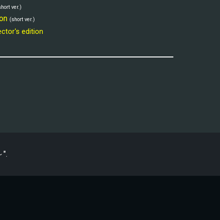
short ver.)
on
(short ver.)
ctor's edition
～
".