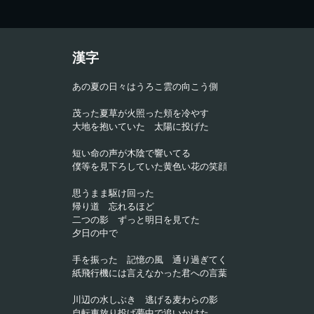
漢字
あの夏の日々はうろこ雲の向こう側
茂った夏草が火照った頬を冷やす
大地を抱いていた　太陽に投げた
短い命の声が木陰で響いてる
僕等を見下ろしていた黄色い花の笑顔
思うまま駆け回った
帰り道　忘れるほど
二つの影　ずっと明日を見てた
夕日の中で
手を振った　記憶の風　通り過ぎてく
紙飛行機には言えなかった君への言葉
川辺の水しぶき　逃げる麦わらの影
自転車放り投げ夢中で追いかけた