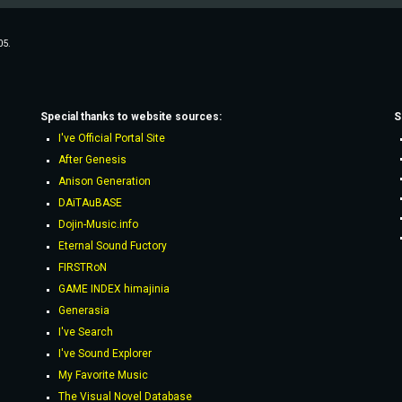
05.
Special thanks to website sources:
S
I've Official Portal Site
After Genesis
Anison Generation
DAiTAuBASE
Dojin-Music.info
Eternal Sound Fuctory
FIRSTRoN
GAME INDEX himajinia
Generasia
I've Search
I've Sound Explorer
My Favorite Music
The Visual Novel Database