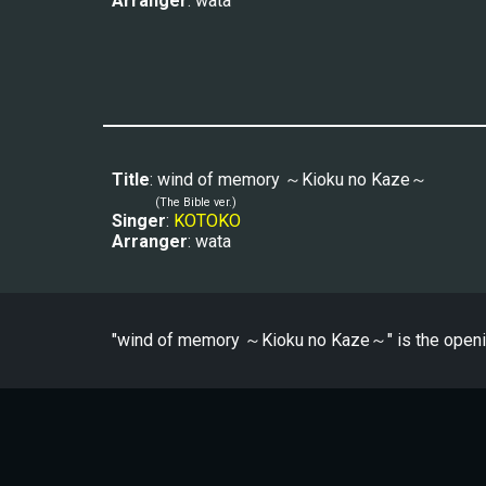
Arranger
: wata
Title
: wind of memory ～Kioku no Kaze～
(The Bible ver.)
Singer
: 
KOTOKO
Arranger
: wata
"
wind of memory ～Kioku no Kaze～
" is the open