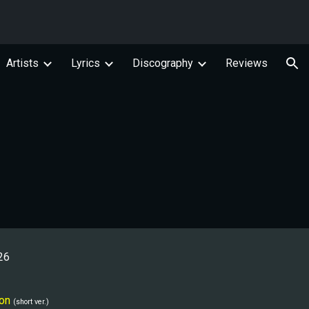
ion
Artists
Lyrics
Discography
Reviews
26
on
(short ver.)