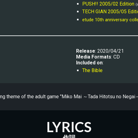
PUSH!! 2005/02 Edition
(
TECH GIAN 2005/05 Editi
etude 10th anniversary colle
R
elease
: 20
20/04/21
Media Formats
: CD
Included on
:
The Bible
ing theme of the adult game "
Miko Mai ～Tada Hitotsu no Negai
LYRICS
作詞