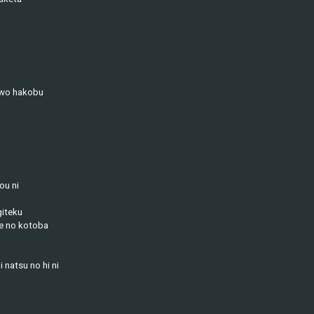
 wo hakobu
ou ni
giteku
he no kotoba
 natsu no hi ni