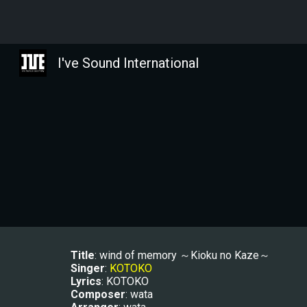
Sk
I've Sound International
Title
: 
wind of memory ～Kioku no Kaze～
Singer
: 
KOTOKO
Lyrics
: KOTOKO
Composer
: wata