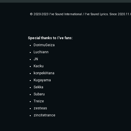
© 2020-2023 I've Sound International / I've Sound Lyrics. Since 2020.11.
Special thanks to
I've fans
:
DorimuGeiza
Luchiann
JN
Kacku
konpekiHana
Kugayama
Sekka
Subaru
Treize
zesteas
zincitetrance