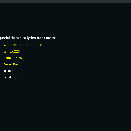
pecial thanks to lyrics
translators
:
Asian Music Translation
bambooXZX
DorimuGeiza
I've no Kashi
Iuchiann
zincitetrance