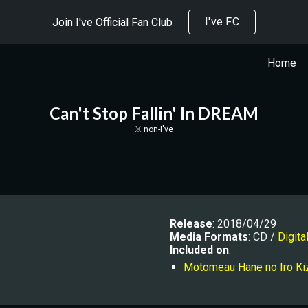
I've FC
Join I've Official Fan Club
ip to main content
Skip to navigat
Home
Can't Stop Fallin' In DREAM
※ non-I've
Release
: 2018/04/29
Media Formats
: CD / 
Digita
Included on
:
Motomeau Hane no Iro Ki