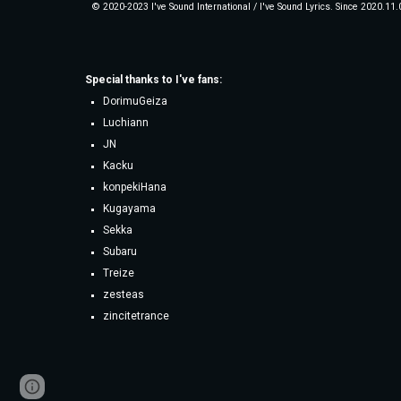
© 2020-2023 I've Sound International / I've Sound Lyrics. Since 2020.11.
Special thanks to
I've fans
:
DorimuGeiza
Luchiann
JN
Kacku
konpekiHana
Kugayama
Sekka
Subaru
Treize
zesteas
zincitetrance
Page
Google Sites
Report abuse