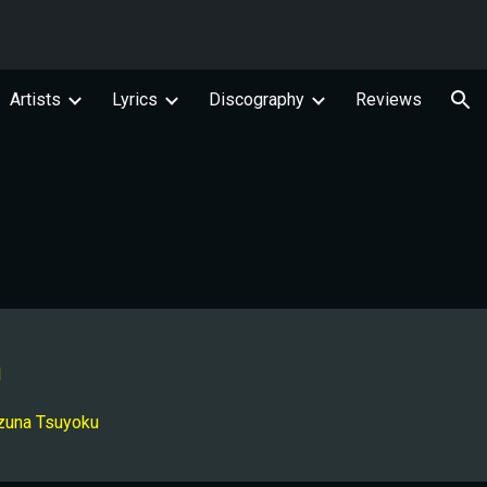
ion
Artists
Lyrics
Discography
Reviews
l
zuna Tsuyoku