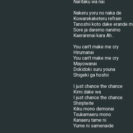
Naritaku wa nai
Nakeru yoru no naka de
Kowarekaketeru refrain
Tanoshii koto dake erande 
Sore ja daremo nanimo
Kaerarenai kara Ah...
You can't make me cry
Hirumanai
You can't make me cry
Mayowanai
Dokidoki suru youna
Shigeki ga hoshii
I just chance the chance
Kimi dake wa
I just chance the chance
Shinjiteite
Kiku mono demonai
Tsukamaeru mono
Kanaeru tame ni
Yume ni samenaide