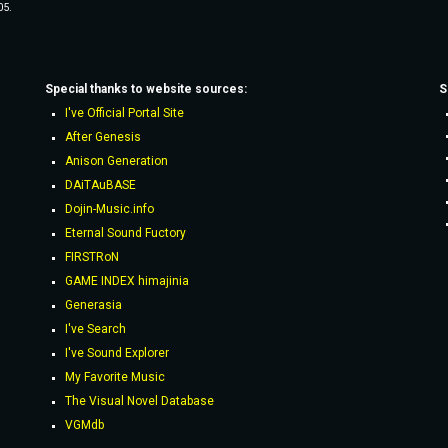
05.
Special thanks to website sources:
S
I've Official Portal Site
After Genesis
Anison Generation
DAiTAuBASE
Dojin-Music.info
Eternal Sound Fuctory
FIRSTRoN
GAME INDEX himajinia
Generasia
I've Search
I've Sound Explorer
My Favorite Music
The Visual Novel Database
VGMdb