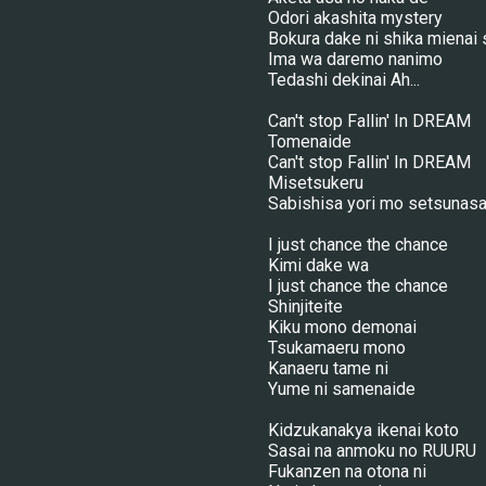
Odori akashita mystery
Bokura dake ni shika mienai 
Ima wa daremo nanimo
Tedashi dekinai Ah...
Can't stop Fallin' In DREAM
Tomenaide
Can't stop Fallin' In DREAM
Misetsukeru
Sabishisa yori mo setsunasa
I just chance the chance
Kimi dake wa
I just chance the chance
Shinjiteite
Kiku mono demonai
Tsukamaeru mono
Kanaeru tame ni
Yume ni samenaide
Kidzukanakya ikenai koto
Sasai na anmoku no RUURU
Fukanzen na otona ni