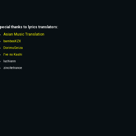
pecial thanks to lyrics
translators
:
Asian Music Translation
bambooXZX
DorimuGeiza
I've no Kashi
Iuchiann
zincitetrance