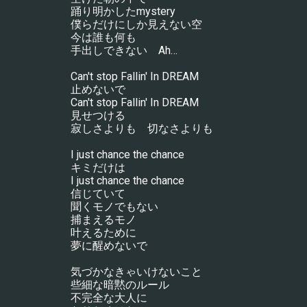
踊り明かしたmystery
僕らだけにしか見えない空
今は誰も何も
手出しできない　Ah…
Can't stop Fallin' In DREAM
止めないで
Can't stop Fallin' In DREAM
見せつける
寂しさよりも　切なさよりも
I just chance the chance
キミだけは
I just chance the chance
信じていて
聞くモノでもない
捕まえるモノ
叶えるために
夢に醒めないで
気づかなきゃいけないこと
些細な暗黙のルール
不完全な大人に