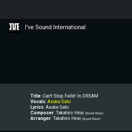
Sk
I've Sound International
Title
: 
Can't Stop Fallin' In DREAM
Vocals
: 
Asuka Sato
Lyrics
: Asuka Sato
Composer
: 
Takahiro Hirai 
(Sound Rave)
Arranger
: 
Takahiro Hirai 
(Sound Rave)