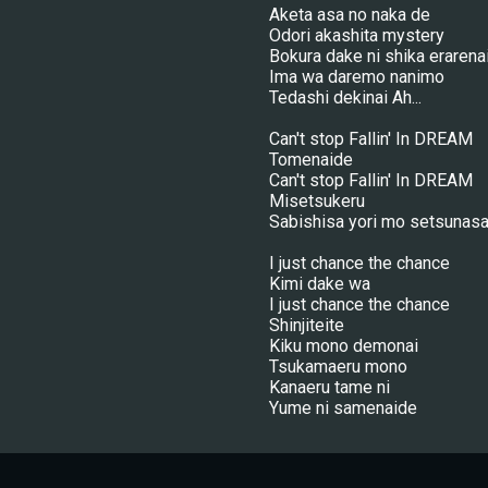
Aketa asa no naka de
Odori akashita mystery
Bokura dake ni shika eraren
Ima wa daremo nanimo
Tedashi dekinai Ah...
Can't stop Fallin' In DREAM
Tomenaide
Can't stop Fallin' In DREAM
Misetsukeru
Sabishisa yori mo setsunasa
I just chance the chance
Kimi dake wa
I just chance the chance
Shinjiteite
Kiku mono demonai
Tsukamaeru mono
Kanaeru tame ni
Yume ni samenaide