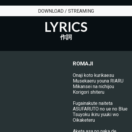
DOWNLOAD / STREAMING
LYRICS
作詞
ROMAJI
Onaji koto kurikaesu
Musekaeru youna RIARU
Mikansei na nichijou
Korigori shiteru
Fugainakute naiteta
ASUFARUTO no ue no Blue
Tsuyoku ikiru yuuki wo
Oikaketeru
Aketa asa no naka de